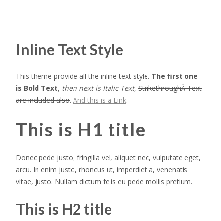
Inline Text Style
This theme provide all the inline text style.
The first one
is Bold Text
,
then next is Italic Text
,
StrikethroughÂ Text
are included also
.
And this is a Link
.
This is H1 title
Donec pede justo, fringilla vel, aliquet nec, vulputate eget,
arcu. In enim justo, rhoncus ut, imperdiet a, venenatis
vitae, justo. Nullam dictum felis eu pede mollis pretium.
This is H2 title